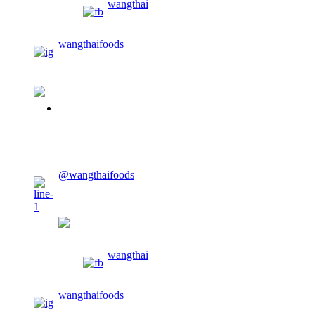
wangthai
wangthaifoods
02-913-0674
CONTACT US
@wangthaifoods
wangthaifoods
wangthai
wangthaifoods