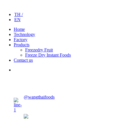
TH /
EN
Home
Technology
Factory
Products
Freezedry Fruit
Freeze Dry Instant Foods
Contact us
CONTACT US
@wangthaifoods
wangthaifoods