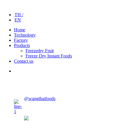
TH /
EN
Home
Technology
Factory
Products
Freezedry Fruit
Freeze Dry Instant Foods
Contact us
CONTACT US
@wangthaifoods
wangthaifoods