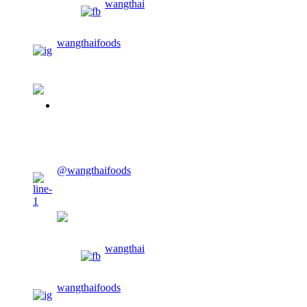
wangthai
wangthaifoods
02-913-0674
CONTACT US
@wangthaifoods
wangthaifoods
wangthai
wangthaifoods