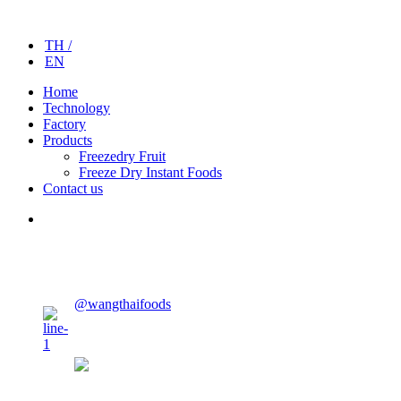
TH /
EN
Home
Technology
Factory
Products
Freezedry Fruit
Freeze Dry Instant Foods
Contact us
@wangthaifoods
wangthaifoods