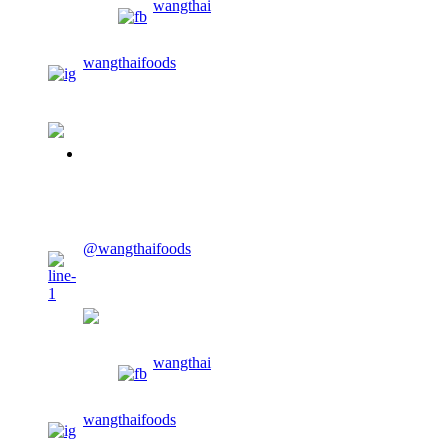
wangthai
wangthaifoods
02-913-0674
CONTACT US
@wangthaifoods
wangthaifoods
wangthai
wangthaifoods