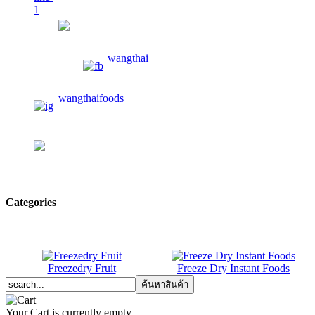
wangthaifoods
wangthai
wangthaifoods
02-913-0674
Categories
Freezedry Fruit
Freeze Dry Instant Foods
Your Cart is currently empty.