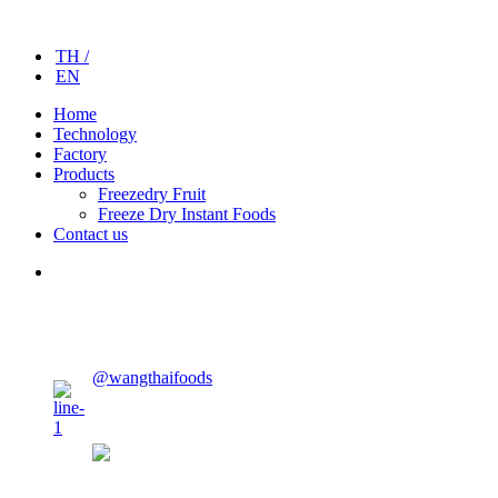
TH /
EN
Home
Technology
Factory
Products
Freezedry Fruit
Freeze Dry Instant Foods
Contact us
CONTACT US
@wangthaifoods
wangthaifoods