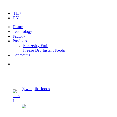
TH /
EN
Home
Technology
Factory
Products
Freezedry Fruit
Freeze Dry Instant Foods
Contact us
@wangthaifoods
wangthaifoods