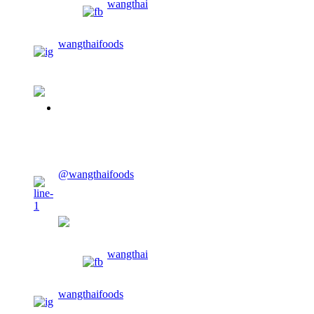
wangthai
wangthaifoods
02-913-0674
CONTACT US
@wangthaifoods
wangthaifoods
wangthai
wangthaifoods