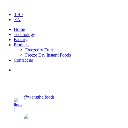
TH /
EN
Home
Technology
Factory
Products
Freezedry Fruit
Freeze Dry Instant Foods
Contact us
CONTACT US
@wangthaifoods
wangthaifoods