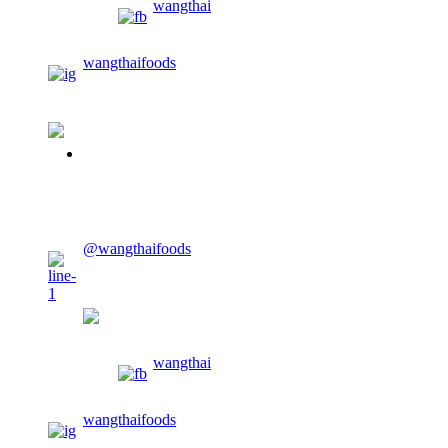
wangthai
wangthaifoods
02-913-0674
CONTACT US
@wangthaifoods
wangthaifoods
wangthai
wangthaifoods