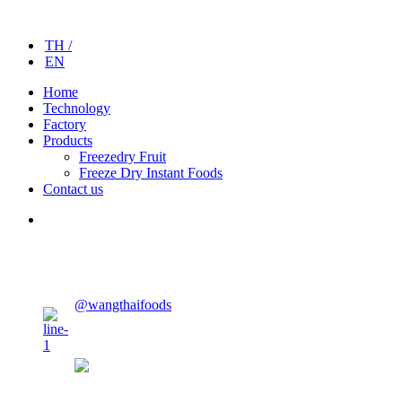
TH /
EN
Home
Technology
Factory
Products
Freezedry Fruit
Freeze Dry Instant Foods
Contact us
CONTACT US
@wangthaifoods
wangthaifoods