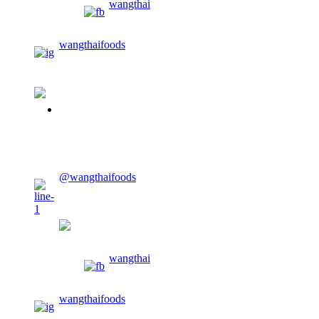
wangthai
wangthaifoods
02-913-0674
CONTACT US
@wangthaifoods
wangthaifoods
wangthai
wangthaifoods