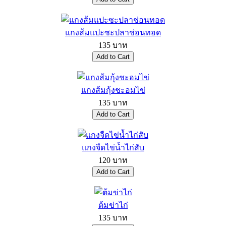
แกงส้มแปะซะปลาช่อนทอด
135 บาท
แกงส้มกุ้งชะอมไข่
135 บาท
แกงจืดไข่น้ำไก่สับ
120 บาท
ต้มข่าไก่
135 บาท